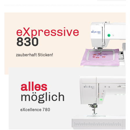
eXpressive
830
zauberhaft Sticken!
alles
möglich
eXcellence 780